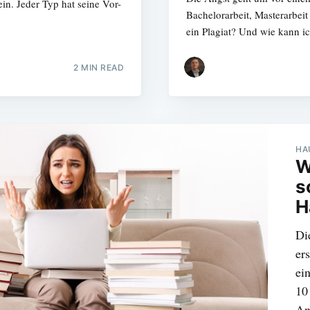
in. Jeder Typ hat seine Vor-
Bachelorarbeit, Masterarbeit
ein Plagiat? Und wie kann i
2 MIN READ
HA
W
s
H
Di
er
ei
10 
An