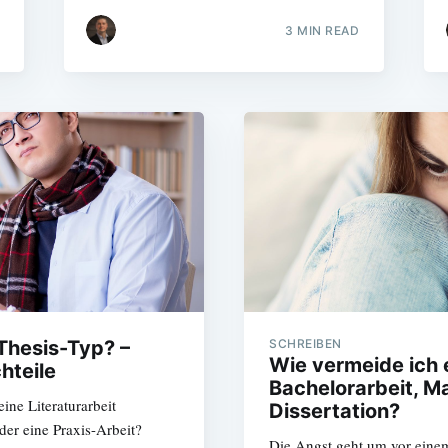
3 MIN READ
 Thesis-Typ? –
SCHREIBEN
Wie vermeide ich e
hteile
Bachelorarbeit, M
ine Literaturarbeit
Dissertation?
der eine Praxis-Arbeit?
Die Angst geht um vor einem 