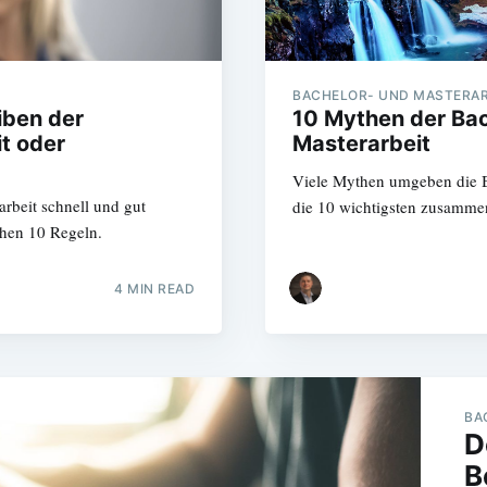
BACHELOR- UND MASTERAR
iben der
10 Mythen der Bac
t oder
Masterarbeit
Viele Mythen umgeben die B
arbeit schnell und gut
die 10 wichtigsten zusammen
chen 10 Regeln.
4 MIN READ
BA
D
B