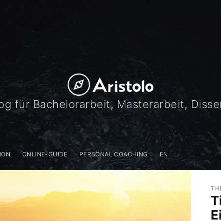
og für Bachelorarbeit, Masterarbeit, Disse
ION
ONLINE-GUIDE
PERSONAL COACHING
EN
TH
T
E