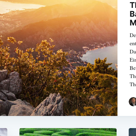
T
B
M
De
en
Da
Ei
Be
Th
Th