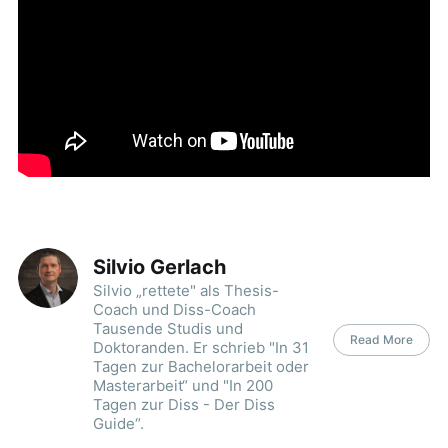
Silvio Gerlach
Silvio „rettete" als Thesis-
Coach und Diss-Coach
Tausende Studis und
Read More
Doktoranden. Er schrieb "In 31
Tagen zur Bachelorarbeit oder
Masterarbeit“ und "In 200
Tagen zur Diss - Der Diss
Guide“.